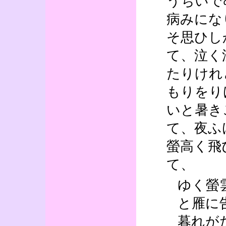
うちいで
病みにな
そ思ひし
て、泣く
たりけれ
もりをり
いと暑き
て、夜ふ
螢高く飛
て、
ゆく螢
と雁に
暮れが