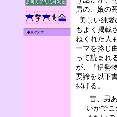
男の、娘の
美しい純愛
もよく掲載
◆東洋大学
ねくれた人
ーマを捻じ
って読まれ
が、『伊勢
要諦を以下
掲げる。
昔、男
いかでこ