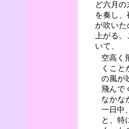
ど六月の
を奏し、
が吹いた
上がる、
いて、
空高く
くこと
の風が
飛んで
なかな
一日中
と、特