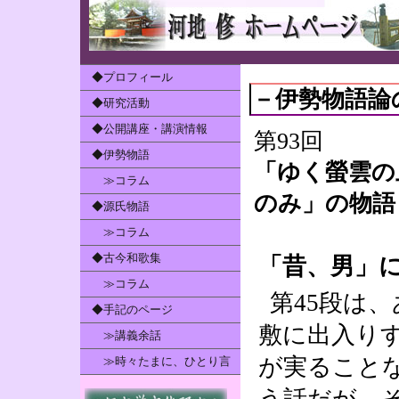
◆プロフィール
－伊勢物語論
◆研究活動
◆公開講座・講演情報
第93回
◆伊勢物語
「ゆく螢雲の
≫コラム
のみ」の物語
◆源氏物語
≫コラム
◆古今和歌集
「昔、男」
≫コラム
第45段は
◆手記のページ
敷に出入り
≫講義余話
が実ること
≫時々たまに、ひとり言
う話だが、