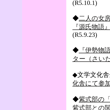
(R5.10.1)
◆
二人の女
『源氏物語』
(R5.9.23)
◆
『伊勢物語
ター（さい
◆文学文化
化舎にて参
◆
紫式部の
紫式部との