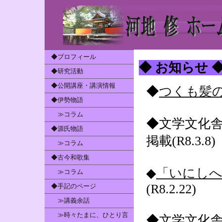
◆プロフィール
◆ お知らせ 
◆研究活動
◆公開講座・講演情報
◆
つくも髪の
◆伊勢物語
≫コラム
◆文学文化
◆源氏物語
掲載(R8.3.8)
≫コラム
◆古今和歌集
◆
「いにしへ
≫コラム
(R8.2.22)
◆手記のページ
≫講義余話
≫時々たまに、ひとり言
◆文学文化