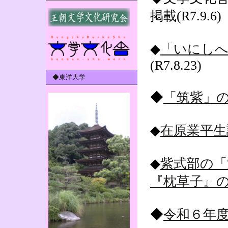
掲載(R7.9.6)
◆
「いにしへ
(R7.8.23)
◆東洋大学
◆
「筑紫」の
◆
在原業平生
◆
紫式部の「
『枕草子』
◆
令和６年