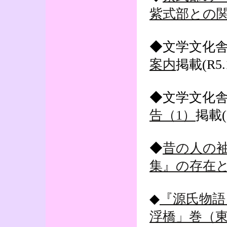
紫式部との
◆文学文化
案内
掲載(R5.1
◆文学文化
告（1）
掲載(R
◆
昔の人の袖
集』の存在
◆
『源氏物語
浮橋」巻（