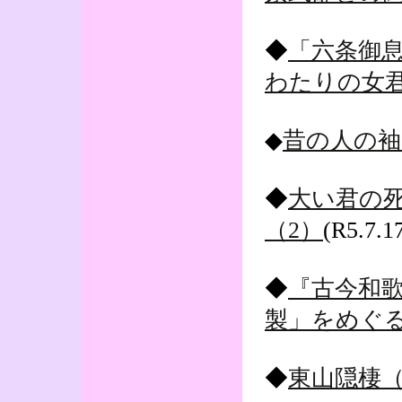
◆
「六条御
わたりの女
◆
昔の人の袖
◆
大い君の
（2）
(R5.7.1
◆
『古今和
製」をめぐる
◆
東山隠棲（