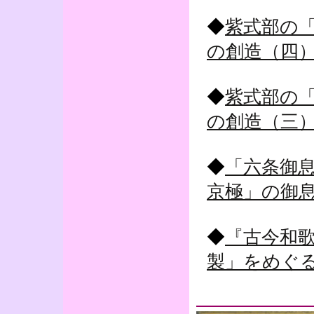
◆
紫式部の
の創造（四
◆
紫式部の
の創造（三
◆
「六条御
京極」の御
◆
『古今和
製」をめぐる