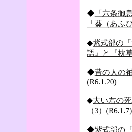
◆
「六条御
「葵（あふ
◆
紫式部の「
語』と『枕
◆
昔の人の袖
(R6.1.20)
◆
大い君の死
（3）
(R6.1.7)
◆
紫式部の